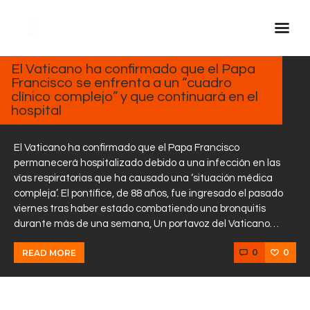
FEBRERO
17, 2025
El Vaticano ha confirmado que el Papa
Francisco se enfrenta a un “cuadro
Inicio Real FM
clínico complejo” y que continuará en el
Streaming
hospital
En Vivo
El Vaticano ha confirmado que el Papa Francisco
Descarga La APP
permanecerá hospitalizado debido a una infección en las
Programas
vías respiratorias que ha causado una ‘situación médica
compleja’. El pontífice, de 88 años, fue ingresado el pasado
Noticias
viernes tras haber estado combatiendo una bronquitis
Equipo
durante más de una semana, Un portavoz del Vaticano…
Sobre Nosotros
0
0
READ MORE
Contactos