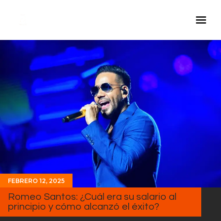
Inicio Real FM
Streaming
En Vivo
Descarga La APP
Programas
Noticias
Equipo
Sobre Nosotros
FEBRERO 12, 2025
Contactos
Romeo Santos: ¿Cuál era su salario al
principio y cómo alcanzó el éxito?