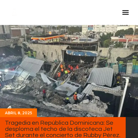
Inicio Real FM
Streaming
En Vivo
Descarga La APP
Programas
Noticias
Equipo
Sobre Nosotros
ABRIL 8, 2025
Contactos
Tragedia en República Dominicana: Se
desploma el techo de la discoteca Jet
Set durante el concierto de Rubby Pérez.