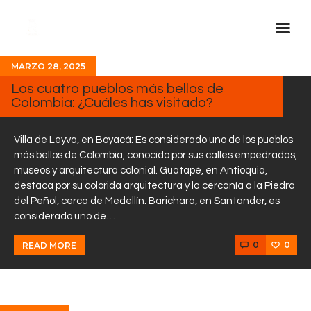
MARZO 28, 2025
Inicio Real FM
Los cuatro pueblos más bellos de
Colombia: ¿Cuáles has visitado?
Streaming
En Vivo
Villa de Leyva, en Boyacá: Es considerado uno de los pueblos
Descarga La APP
más bellos de Colombia, conocido por sus calles empedradas,
museos y arquitectura colonial. Guatapé, en Antioquia,
Programas
destaca por su colorida arquitectura y la cercanía a la Piedra
Noticias
del Peñol, cerca de Medellín. Barichara, en Santander, es
considerado uno de…
Equipo
0
0
READ MORE
Sobre Nosotros
Contactos