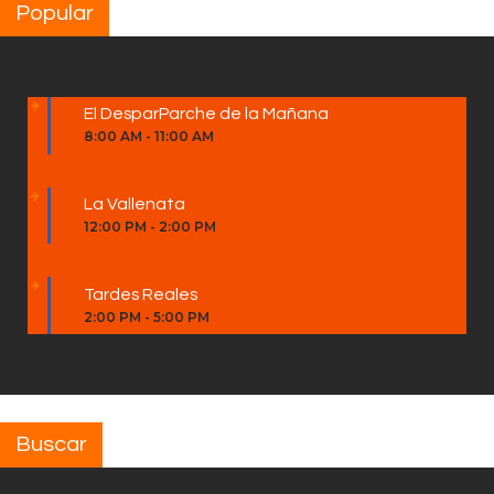
Popular
El DesparParche de la Mañana
8:00 AM
-
11:00 AM
La Vallenata
12:00 PM
-
2:00 PM
Tardes Reales
2:00 PM
-
5:00 PM
Buscar