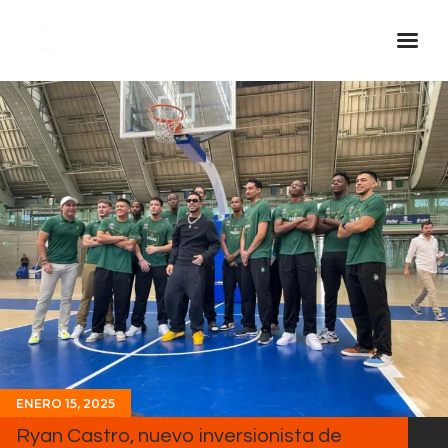
Inicio Real FM
Streaming
En Vivo
Descarga La APP
Programas
Noticias
Equipo
Sobre Nosotros
Contactos
ENERO 15, 2025
Ryan Castro, nuevo inversionista de