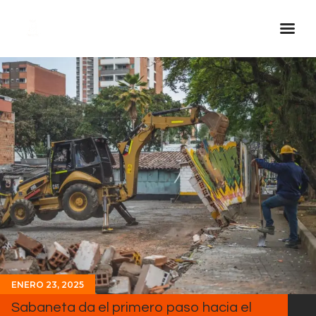
Inicio Real FM
Streaming
En Vivo
Descarga La APP
Programas
Noticias
Equipo
Sobre Nosotros
Contactos
ENERO 23, 2025
Sabaneta da el primero paso hacia el