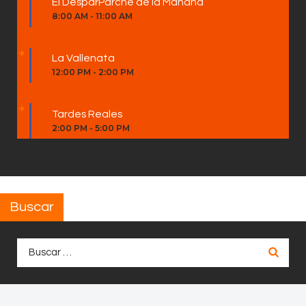
El DesparParche de la Mañana
8:00 AM
-
11:00 AM
La Vallenata
12:00 PM
-
2:00 PM
Tardes Reales
2:00 PM
-
5:00 PM
Buscar
Buscar: