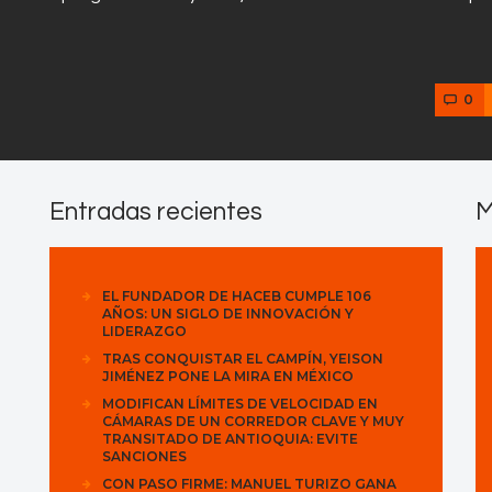
0
Entradas recientes
M
EL FUNDADOR DE HACEB CUMPLE 106
AÑOS: UN SIGLO DE INNOVACIÓN Y
LIDERAZGO
TRAS CONQUISTAR EL CAMPÍN, YEISON
JIMÉNEZ PONE LA MIRA EN MÉXICO
MODIFICAN LÍMITES DE VELOCIDAD EN
CÁMARAS DE UN CORREDOR CLAVE Y MUY
TRANSITADO DE ANTIOQUIA: EVITE
SANCIONES
CON PASO FIRME: MANUEL TURIZO GANA