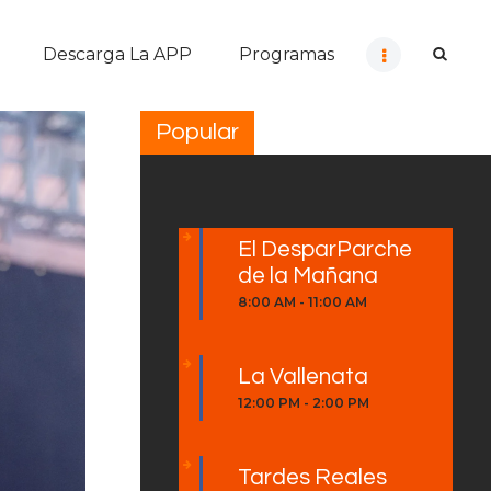
Descarga La APP
Programas
Popular
El DesparParche
de la Mañana
8:00 AM
-
11:00 AM
La Vallenata
12:00 PM
-
2:00 PM
Tardes Reales