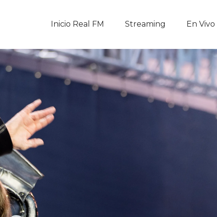
Inicio Real FM
Inicio Real FM
Streaming
En Vivo
Streaming
En Vivo
Descarga La APP
Programas
Noticias
Equipo
Sobre Nosotros