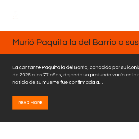
FEBRERO
17, 2025
Murió Paquita la del Barrio a su
La cantante Paquita la del Barrio, conocida por su icóni
de 2025 a los 77 años, dejando un profundo vacío en la 
noticia de su muerte fue confirmada a…
READ MORE