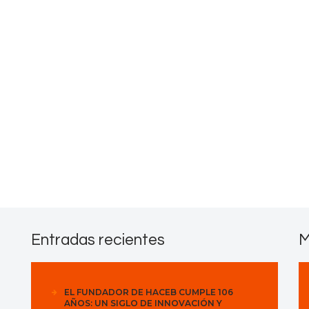
Contactos
Entradas recientes
M
EL FUNDADOR DE HACEB CUMPLE 106
AÑOS: UN SIGLO DE INNOVACIÓN Y