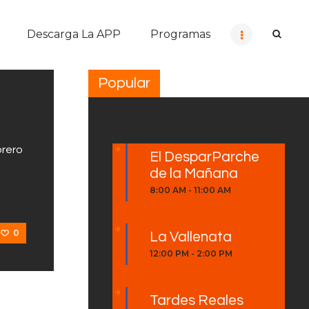
Descarga La APP
Programas
Popular
brero
El DesparParche
de la Mañana
8:00 AM
-
11:00 AM
0
La Vallenata
12:00 PM
-
2:00 PM
Tardes Reales