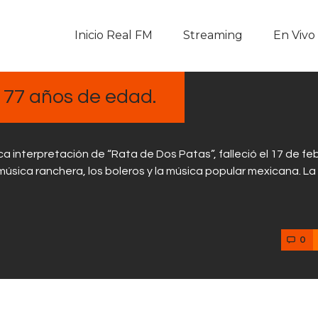
Inicio Real FM
Inicio Real FM
Streaming
En Vivo
Streaming
En Vivo
s 77 años de edad.
Descarga La APP
ca interpretación de “Rata de Dos Patas”, falleció el 17 de fe
Programas
música ranchera, los boleros y la música popular mexicana. La
Noticias
0
Equipo
Sobre Nosotros