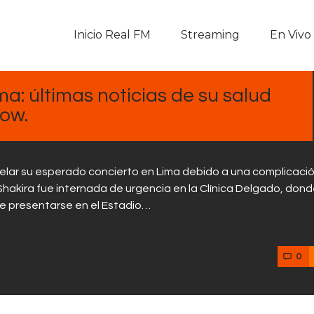
Inicio Real FM
Inicio Real FM
Streaming
En Vivo
Streaming
En Vivo
a: últimas noticias de su salud
ow.
Descarga La APP
Programas
elar su esperado concierto en Lima debido a una complicaci
hakira fue internada de urgencia en la Clínica Delgado, dond
Noticias
e presentarse en el Estadio…
Equipo
0
Sobre Nosotros