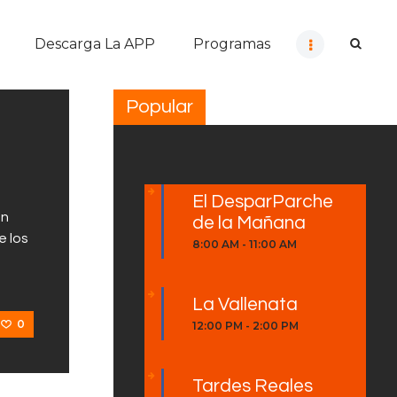
Descarga La APP
Programas
Popular
El DesparParche
ón
de la Mañana
e los
8:00 AM
-
11:00 AM
La Vallenata
0
12:00 PM
-
2:00 PM
Tardes Reales