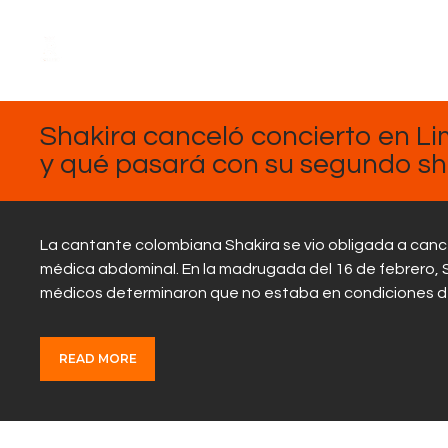
FEBRERO
17, 2025
Shakira canceló concierto en Lim
y qué pasará con su segundo sh
La cantante colombiana Shakira se vio obligada a canc
médica abdominal. En la madrugada del 16 de febrero, S
médicos determinaron que no estaba en condiciones d
READ MORE