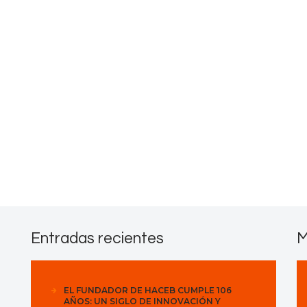
Contactos
Entradas recientes
M
EL FUNDADOR DE HACEB CUMPLE 106
AÑOS: UN SIGLO DE INNOVACIÓN Y