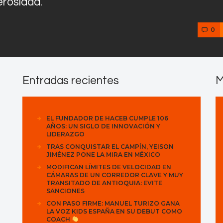
erosidad.
0
Entradas recientes
M
EL FUNDADOR DE HACEB CUMPLE 106
AÑOS: UN SIGLO DE INNOVACIÓN Y
LIDERAZGO
TRAS CONQUISTAR EL CAMPÍN, YEISON
JIMÉNEZ PONE LA MIRA EN MÉXICO
MODIFICAN LÍMITES DE VELOCIDAD EN
CÁMARAS DE UN CORREDOR CLAVE Y MUY
TRANSITADO DE ANTIOQUIA: EVITE
SANCIONES
CON PASO FIRME: MANUEL TURIZO GANA
LA VOZ KIDS ESPAÑA EN SU DEBUT COMO
COACH