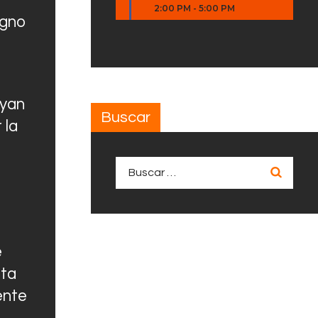
2:00 PM
-
5:00 PM
igno
uyan
Buscar
 la
Buscar:
e
sta
ente