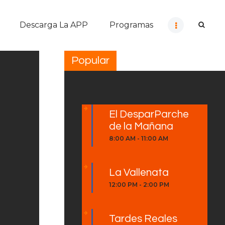
Descarga La APP
Programas
Popular
El DesparParche
de la Mañana
8:00 AM
-
11:00 AM
La Vallenata
a
12:00 PM
-
2:00 PM
Tardes Reales