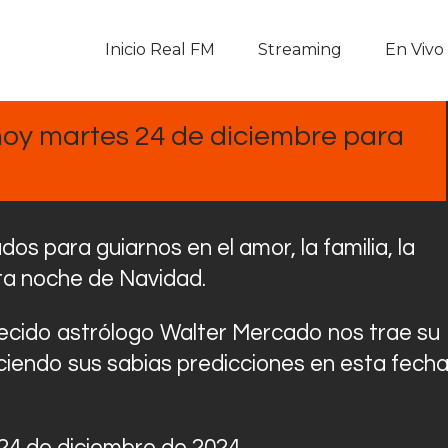
Inicio Real FM
Inicio Real FM
Streaming
En Vivo
Streaming
En Vivo
oy martes 24 de diciembre para
Descarga La APP
Programas
s para guiarnos en el amor, la familia, la
sta noche de Navidad.
Noticias
llecido astrólogo Walter Mercado nos trae su
Equipo
eciendo sus sabias predicciones en esta fech
Sobre Nosotros