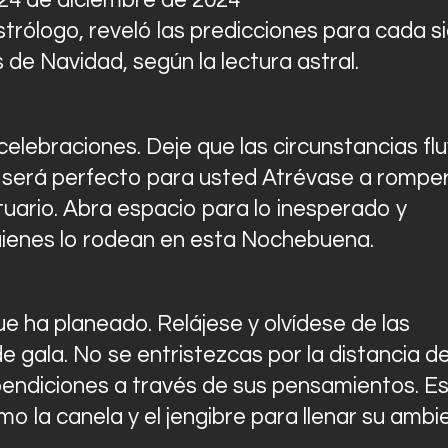
4 de diciembre de 2024
Contactos
strólogo, reveló las predicciones para cada s
 de Navidad, según la lectura astral.
 celebraciones. Deje que las circunstancias fl
n será perfecto para usted Atrévase a romper
tuario. Abra espacio para lo inesperado y
uienes lo rodean en esta Nochebuena.
ue ha planeado. Relájese y olvídese de las
 gala. No se entristezcas por la distancia d
 bendiciones a través de sus pensamientos. E
 la canela y el jengibre para llenar su ambi