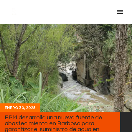
Inicio Real FM
Streaming
En Vivo
Descarga La APP
Programas
Noticias
Equipo
Sobre Nosotros
ENERO 30, 2025
Contactos
EPM desarrolla una nueva fuente de
abastecimiento en Barbosa para
garantizar el suministro de agua en