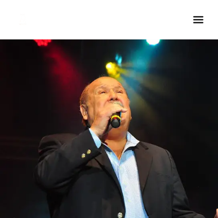
Inicio Real FM
Streaming
En Vivo
Descarga La APP
Programas
Noticias
Equipo
Sobre Nosotros
Contactos