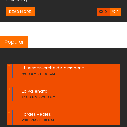
0
1
READ MORE
Popular
El DesparParche de la Mañana
8:00 AM
-
11:00 AM
La Vallenata
12:00 PM
-
2:00 PM
Tardes Reales
2:00 PM
-
5:00 PM