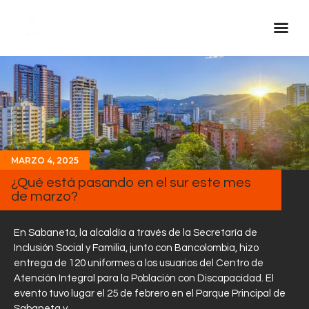
Inicio Real FM
Streaming
En Vivo
Descarga La APP
MARZO 4, 2025
Programas
¿Qué está pasando en el sur este mes
de marzo?
Noticias
Equipo
En Sabaneta, la alcaldía a través de la Secretaría de
Sobre Nosotros
Inclusión Social y Familia, junto con Bancolombia, hizo
entrega de 120 uniformes a los usuarios del Centro de
Contactos
Atención Integral para la Población con Discapacidad. El
evento tuvo lugar el 25 de febrero en el Parque Principal de
Sabaneta y…