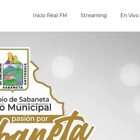
Inicio Real FM
Inicio Real FM
Streaming
En Vivo
Streaming
En Vivo
Descarga La APP
Programas
Noticias
Equipo
Sobre Nosotros