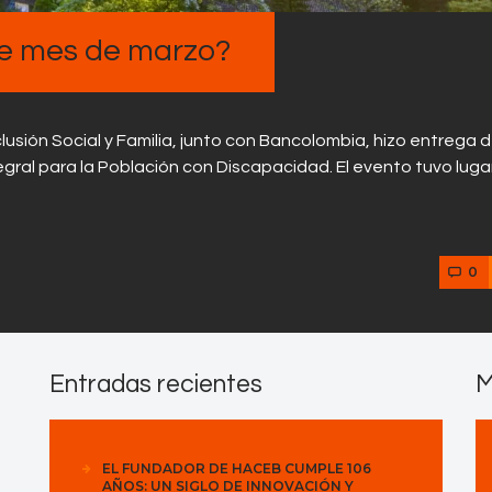
Contactos
te mes de marzo?
clusión Social y Familia, junto con Bancolombia, hizo entrega 
egral para la Población con Discapacidad. El evento tuvo lugar
0
Entradas recientes
M
EL FUNDADOR DE HACEB CUMPLE 106
AÑOS: UN SIGLO DE INNOVACIÓN Y