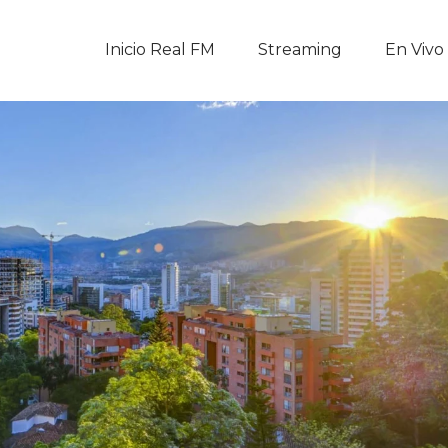
Inicio Real FM
Inicio Real FM
Streaming
En Vivo
Streaming
En Vivo
Descarga La APP
Programas
Noticias
Equipo
Sobre Nosotros