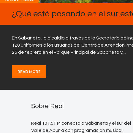
¿Qué está pasando en el sur es
En Sabaneta, la alcaldía a través de la Secretaría de In
120 uniformes a los usuarios del Centro de Atención Int
25 de febrero en el Parque Principal de Sabaneta y…
READ MORE
Sobre Real
Real 101.5 FM conecta a Sabaneta y el sur del
Valle de Aburrá con programación musical,