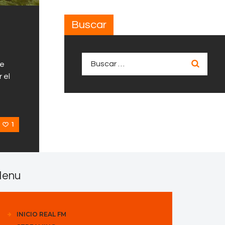
Buscar
Buscar:
de
 el
1
enu
INICIO REAL FM