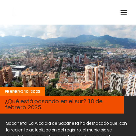
Inicio Real FM
Streaming
En Vivo
Descarga La APP
Programas
Noticias
FEBRERO 10, 2025
Equipo
¿Qué está pasando en el sur? 10 de
febrero 2025.
Sobre Nosotros
Contactos
Sabaneta. La Alcaldía de Sabaneta ha destacado que, con
la reciente actualización del registro, el municipio se