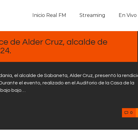
Inicio Real FM
Inicio Real FM
Streaming
En Vivo
Streaming
En Vivo
e de Alder Cruz, alcalde de
24.
Descarga La APP
Programas
anía, el alcalde de Sabaneta, Alder Cruz, presentó la rendic
urante el evento, realizado en el Auditorio de la Casa de la
Noticias
abajo bajo…
Equipo
0
Sobre Nosotros