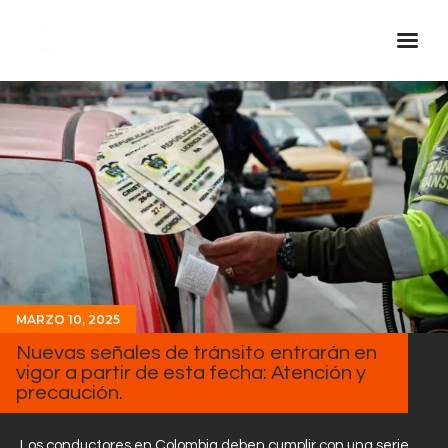
Inicio Real FM
Streaming
En Vivo
Descarga La APP
Programas
Noticias
MARZO 10, 2025
Equipo
Nuevas señales de tránsito entrarán en
Sobre Nosotros
vigor a partir de esta fecha: Atención y
precaución.
Contactos
Los conductores en Colombia deben cumplir con una serie