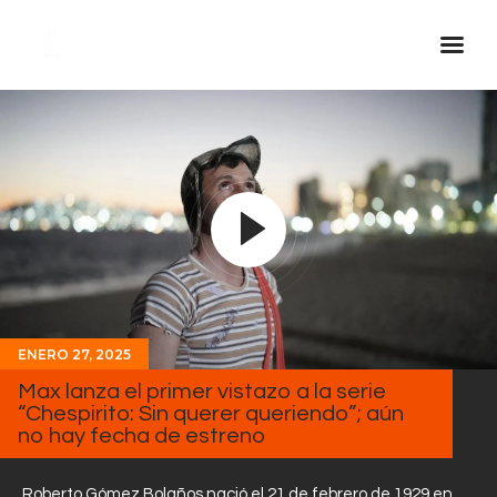
Inicio Real FM
Streaming
En Vivo
Descarga La APP
Programas
Noticias
ENERO 27, 2025
Equipo
Max lanza el primer vistazo a la serie
Sobre Nosotros
“Chespirito: Sin querer queriendo”; aún
no hay fecha de estreno
Contactos
Roberto Gómez Bolaños nació el 21 de febrero de 1929 en