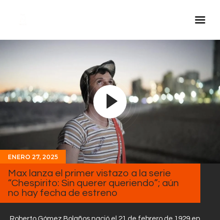
Inicio Real FM
Streaming
En Vivo
Descarga La APP
Programas
Noticias
ENERO 27, 2025
Equipo
Max lanza el primer vistazo a la serie
Sobre Nosotros
“Chespirito: Sin querer queriendo”; aún
no hay fecha de estreno
Contactos
Roberto Gómez Bolaños nació el 21 de febrero de 1929 en