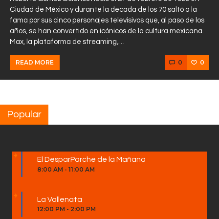
Ciudad de México y durante la decada de los 70 saltó a la
fama por sus cinco personajes televisivos que, al paso de los
años, se han convertido en icónicos de la cultura mexicana.
Max, la plataforma de streaming,…
0
0
READ MORE
Popular
El DesparParche de la Mañana
8:00 AM
-
11:00 AM
La Vallenata
12:00 PM
-
2:00 PM