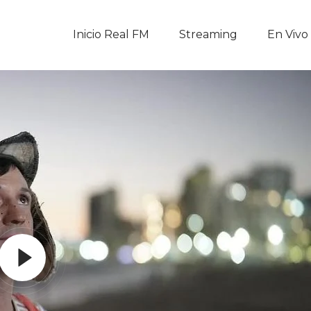
Inicio Real FM
Inicio Real FM
Streaming
En Vivo
Streaming
En Vivo
Descarga La APP
Programas
Noticias
Equipo
Sobre Nosotros