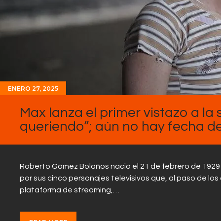
ENERO 27, 2025
Max lanza el primer vistazo a la 
queriendo”; aún no hay fecha d
Roberto Gómez Bolaños nació el 21 de febrero de 1929 
por sus cinco personajes televisivos que, al paso de los
plataforma de streaming,…