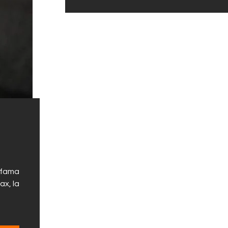
a fama
ax, la