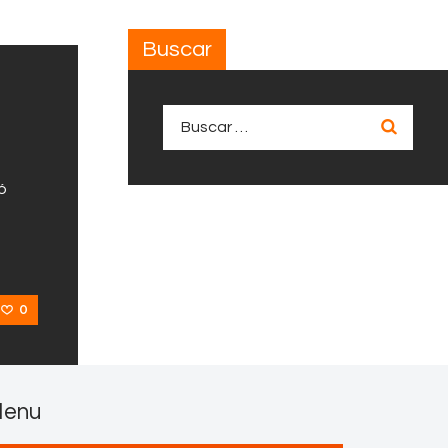
Buscar
Buscar:
ó
0
enu