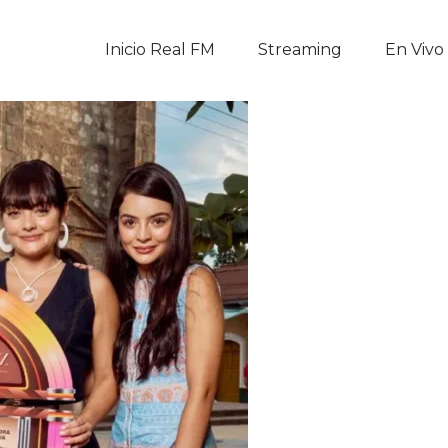
Inicio Real FM
Inicio Real FM
Streaming
En Vivo
Streaming
En Vivo
Descarga La APP
Programas
Noticias
Equipo
Sobre Nosotros