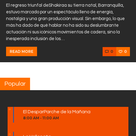
El regreso triunfal deShakiraa su tierra natal, Barranquilla,
estuvo marcado por un espectáculo lleno de energía,
nostalgia y una gran producción visual. Sin embargo, lo que
más ha dado de qué hablar no ha sido su deslumbrante
actuación ni sus icónicos movimientos de cadera, sino la
inesperada inclusión de los…
0
0
READ MORE
Popular
El DesparParche de la Mañana
8:00 AM
-
11:00 AM