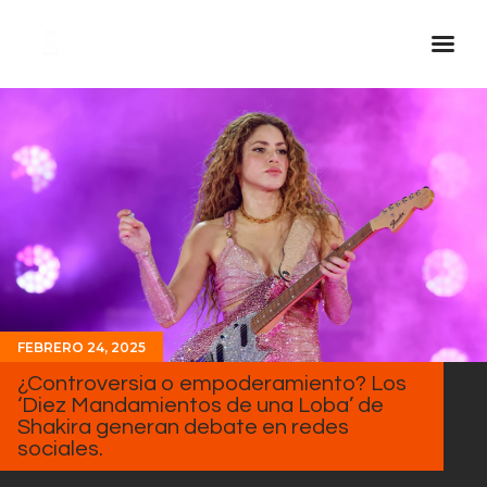
Inicio Real FM
Streaming
En Vivo
Descarga La APP
Programas
Noticias
FEBRERO 24, 2025
Equipo
¿Controversia o empoderamiento? Los
Sobre Nosotros
‘Diez Mandamientos de una Loba’ de
Shakira generan debate en redes
Contactos
sociales.