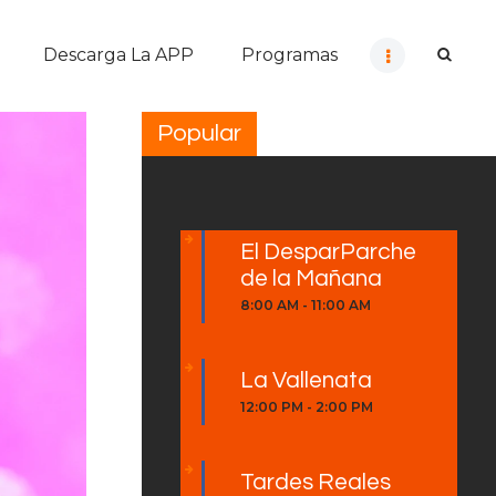
Descarga La APP
Programas
Popular
El DesparParche
de la Mañana
8:00 AM
-
11:00 AM
La Vallenata
12:00 PM
-
2:00 PM
Tardes Reales