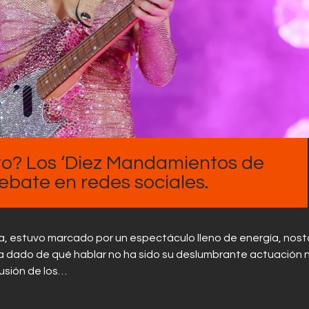
Contactos
o? Los ‘Diez Mandamientos de
bate en redes sociales.
illa, estuvo marcado por un espectáculo lleno de energía, nost
ha dado de qué hablar no ha sido su deslumbrante actuación n
lusión de los…