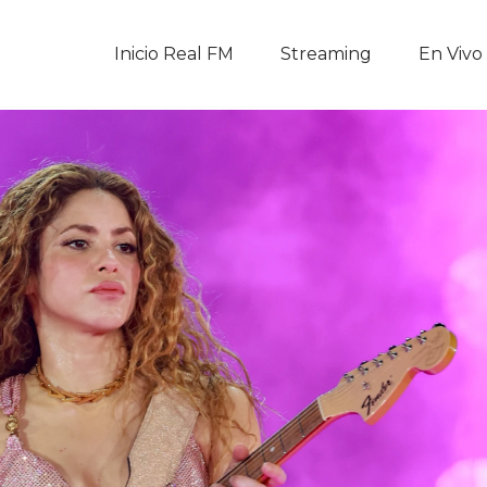
Inicio Real FM
Inicio Real FM
Streaming
En Vivo
Streaming
En Vivo
Descarga La APP
Programas
Noticias
Equipo
Sobre Nosotros