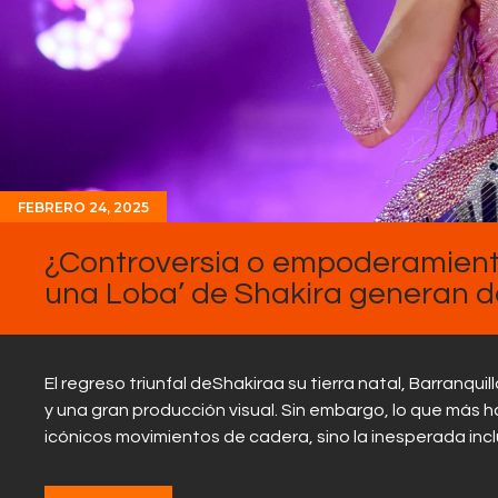
FEBRERO 24, 2025
¿Controversia o empoderamient
una Loba’ de Shakira generan de
El regreso triunfal deShakiraa su tierra natal, Barranqu
y una gran producción visual. Sin embargo, lo que más 
icónicos movimientos de cadera, sino la inesperada inc