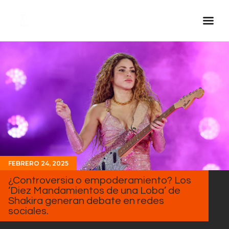
Inicio Real FM
Streaming
En Vivo
Descarga La APP
Programas
Noticias
FEBRERO 24, 2025
Equipo
¿Controversia o empoderamiento? Los
Sobre Nosotros
‘Diez Mandamientos de una Loba’ de
Shakira generan debate en redes
Contactos
sociales.