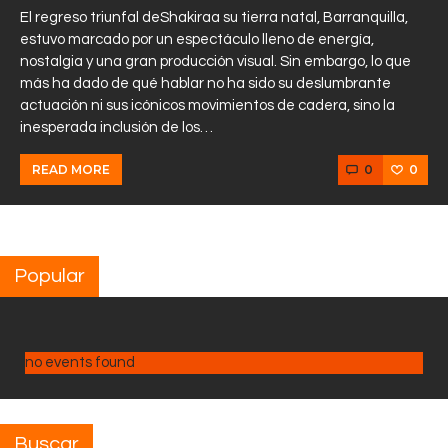
El regreso triunfal deShakiraa su tierra natal, Barranquilla,
estuvo marcado por un espectáculo lleno de energía,
nostalgia y una gran producción visual. Sin embargo, lo que
más ha dado de qué hablar no ha sido su deslumbrante
actuación ni sus icónicos movimientos de cadera, sino la
inesperada inclusión de los…
0
0
READ MORE
Popular
no events found
Buscar