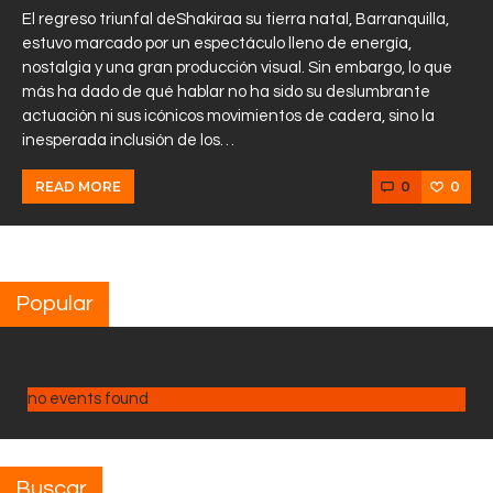
El regreso triunfal deShakiraa su tierra natal, Barranquilla,
estuvo marcado por un espectáculo lleno de energía,
nostalgia y una gran producción visual. Sin embargo, lo que
más ha dado de qué hablar no ha sido su deslumbrante
actuación ni sus icónicos movimientos de cadera, sino la
inesperada inclusión de los…
0
0
READ MORE
Popular
no events found
Buscar