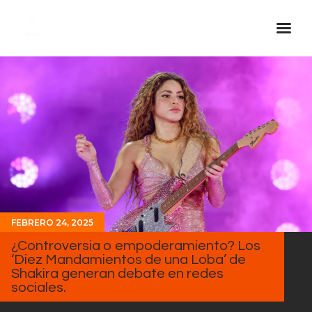
Inicio Real FM
Streaming
En Vivo
Descarga La APP
Programas
Noticias
FEBRERO 24, 2025
Equipo
¿Controversia o empoderamiento? Los
Sobre Nosotros
‘Diez Mandamientos de una Loba’ de
Shakira generan debate en redes
Contactos
sociales.