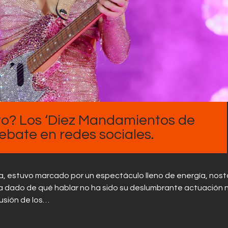
Contactos
o? Los ‘Diez Mandamientos de
bate en redes sociales.
illa, estuvo marcado por un espectáculo lleno de energía, nost
ha dado de qué hablar no ha sido su deslumbrante actuación n
lusión de los…