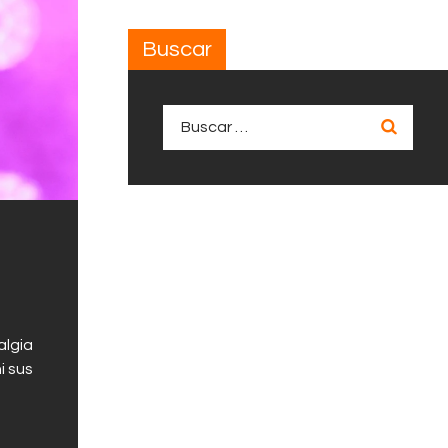
Buscar
Buscar:
algia
i sus