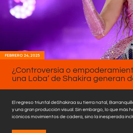
FEBRERO 24, 2025
¿Controversia o empoderamient
una Loba’ de Shakira generan de
El regreso triunfal deShakiraa su tierra natal, Barranqu
y una gran producción visual. Sin embargo, lo que más 
icónicos movimientos de cadera, sino la inesperada inc