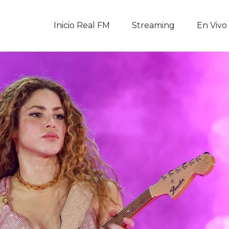
Inicio Real FM
Inicio Real FM
Streaming
En Vivo
Streaming
En Vivo
Descarga La APP
Programas
Noticias
Equipo
Sobre Nosotros