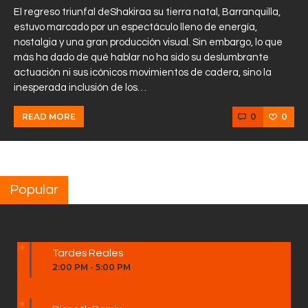
El regreso triunfal deShakiraa su tierra natal, Barranquilla,
estuvo marcado por un espectáculo lleno de energía,
nostalgia y una gran producción visual. Sin embargo, lo que
más ha dado de qué hablar no ha sido su deslumbrante
actuación ni sus icónicos movimientos de cadera, sino la
inesperada inclusión de los…
0
0
READ MORE
Popular
Tardes Reales
2:00 PM
-
5:00 PM