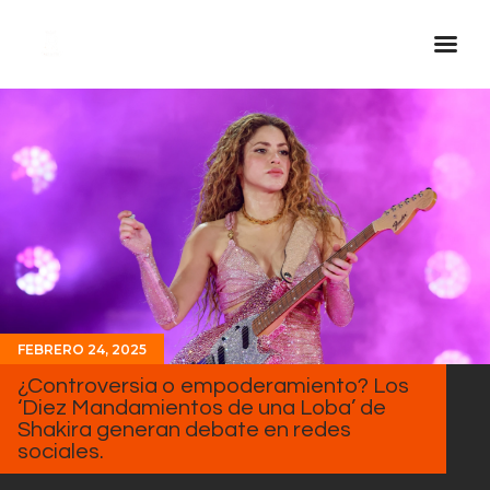
Inicio Real FM
Streaming
En Vivo
Descarga La APP
Programas
Noticias
FEBRERO 24, 2025
Equipo
¿Controversia o empoderamiento? Los
Sobre Nosotros
‘Diez Mandamientos de una Loba’ de
Shakira generan debate en redes
Contactos
sociales.