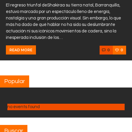
El regreso triunfal deShakiraa su tierra natal, Barranquilla,
estuvo marcado por un espectáculo lleno de energía,
nostalgia y una gran producción visual. Sin embargo, lo que
más ha dado de qué hablar no ha sido su deslumbrante
actuación ni sus icónicos movimientos de cadera, sino la
inesperada inclusión de los…
0
0
READ MORE
Popular
no events found
Buscar