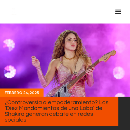
Inicio Real FM
Streaming
En Vivo
Descarga La APP
Programas
Noticias
FEBRERO 24, 2025
Equipo
¿Controversia o empoderamiento? Los
Sobre Nosotros
‘Diez Mandamientos de una Loba’ de
Shakira generan debate en redes
Contactos
sociales.