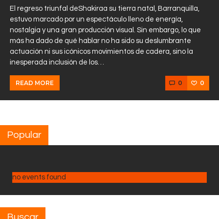
El regreso triunfal deShakiraa su tierra natal, Barranquilla,
estuvo marcado por un espectáculo lleno de energía,
nostalgia y una gran producción visual. Sin embargo, lo que
más ha dado de qué hablar no ha sido su deslumbrante
actuación ni sus icónicos movimientos de cadera, sino la
inesperada inclusión de los…
0
0
READ MORE
Popular
no events found
Buscar