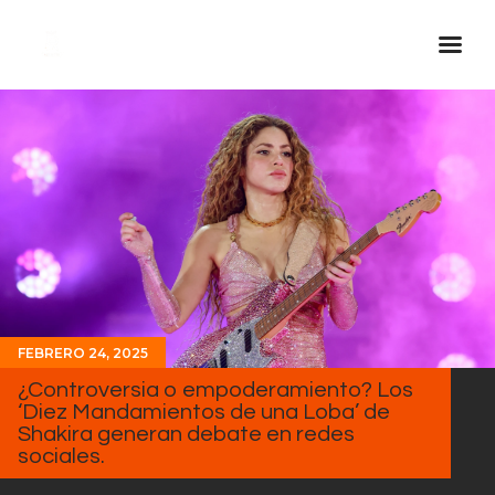
Inicio Real FM
Streaming
En Vivo
Descarga La APP
Programas
Noticias
FEBRERO 24, 2025
Equipo
¿Controversia o empoderamiento? Los
Sobre Nosotros
‘Diez Mandamientos de una Loba’ de
Shakira generan debate en redes
Contactos
sociales.