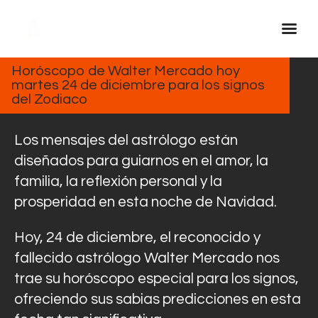
DICIEMBRE
24, 2024
Horóscopo de Walter Mercado hoy
martes 24 de diciembre para los signos
Inicio Real FM
del Zodiaco
Streaming
En Vivo
Los mensajes del astrólogo están
Descarga La APP
diseñados para guiarnos en el amor, la
familia, la reflexión personal y la
Programas
prosperidad en esta noche de Navidad.
Noticias
Equipo
Hoy, 24 de diciembre, el reconocido y
Sobre Nosotros
fallecido astrólogo Walter Mercado nos
trae su horóscopo especial para los signos,
Contactos
ofreciendo sus sabias predicciones en esta