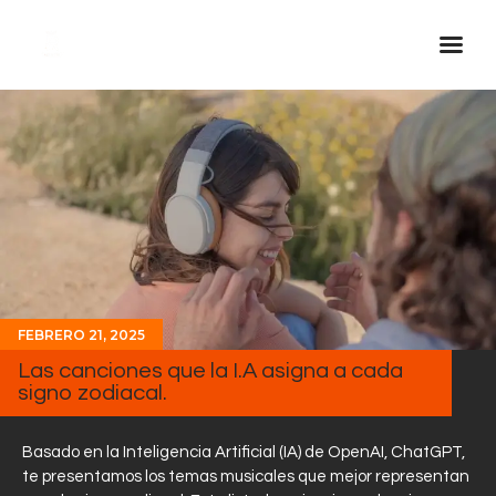
Inicio Real FM
Streaming
En Vivo
Descarga La APP
Programas
Noticias
FEBRERO 21, 2025
Equipo
Las canciones que la I.A asigna a cada
signo zodiacal.
Sobre Nosotros
Contactos
Basado en la Inteligencia Artificial (IA) de OpenAI, ChatGPT,
te presentamos los temas musicales que mejor representan