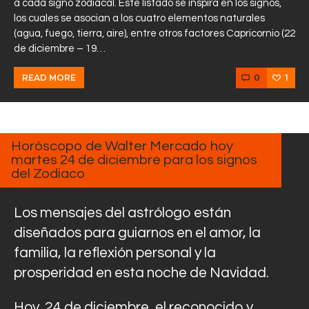
a cada signo zodiacal. Este listado se inspira en los signos,
los cuales se asocian a los cuatro elementos naturales
(agua, fuego, tierra, aire), entre otros factores Capricornio (22
de diciembre – 19…
0
1
READ MORE
DICIEMBRE
24, 2024
Horóscopo de Walter Mercado hoy
martes 24 de diciembre para los signos
del Zodiaco
Los mensajes del astrólogo están
diseñados para guiarnos en el amor, la
familia, la reflexión personal y la
prosperidad en esta noche de Navidad.
Hoy, 24 de diciembre, el reconocido y