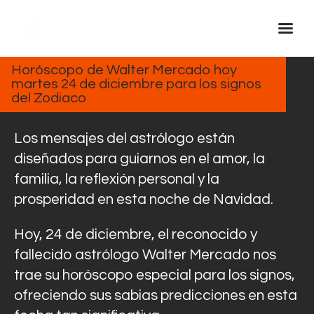
DICIEMBRE
24, 2024
Horóscopo de Walter Mercado hoy
martes 24 de diciembre para los signos
Inicio Real FM
del Zodiaco
Streaming
En Vivo
Los mensajes del astrólogo están
Descarga La APP
diseñados para guiarnos en el amor, la
familia, la reflexión personal y la
Programas
prosperidad en esta noche de Navidad.
Noticias
Equipo
Hoy, 24 de diciembre, el reconocido y
Sobre Nosotros
fallecido astrólogo Walter Mercado nos
trae su horóscopo especial para los signos,
Contactos
ofreciendo sus sabias predicciones en esta