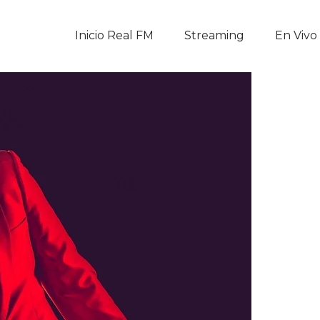
Inicio Real FM
Inicio Real FM
Streaming
En Vivo
Streaming
En Vivo
Descarga La APP
Programas
Noticias
Equipo
Sobre Nosotros