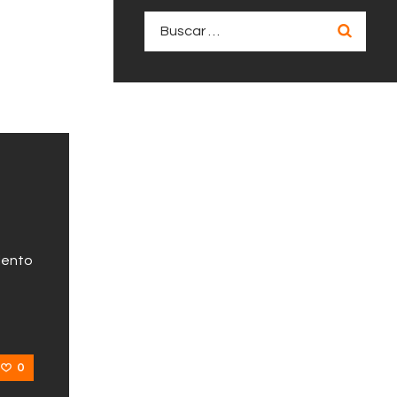
Buscar:
lento
0