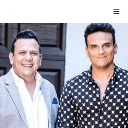
Inicio Real FM
Streaming
En Vivo
Descarga La APP
Programas
Noticias
Equipo
Sobre Nosotros
Contactos