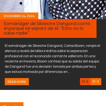
DICIEMBRE 24, 2024
Exmánager de Silvestre Dangond contó
el porqué se separó de él: “Esto no lo
sabe nadie”
El exmánager de Silvestre Dangond, Carlos Bloom, rompió el
silencio y reveló detalles inéditos sobre la separación
profesional con el reconocido cantante vallenato. En una
reciente entrevista, Bloom confesó que su salida del equipo
de Dangond fue una decisión tomada por ambas partes y
que estuvo motivada por diferencias en…
0
0
READ MORE