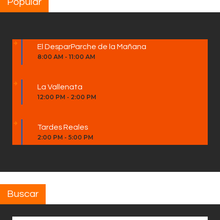
Popular
El DesparParche de la Mañana
8:00 AM
-
11:00 AM
La Vallenata
12:00 PM
-
2:00 PM
Tardes Reales
2:00 PM
-
5:00 PM
Buscar