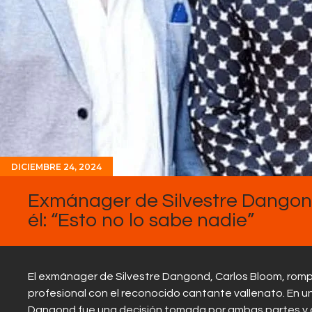
DICIEMBRE 24, 2024
Exmánager de Silvestre Dangond
él: “Esto no lo sabe nadie”
El exmánager de Silvestre Dangond, Carlos Bloom, rompió
profesional con el reconocido cantante vallenato. En u
Dangond fue una decisión tomada por ambas partes y 