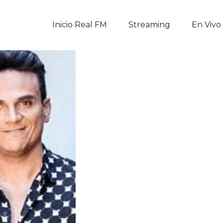
Inicio Real FM
Inicio Real FM
Streaming
En Vivo
Streaming
En Vivo
Descarga La APP
Programas
Noticias
Equipo
Sobre Nosotros