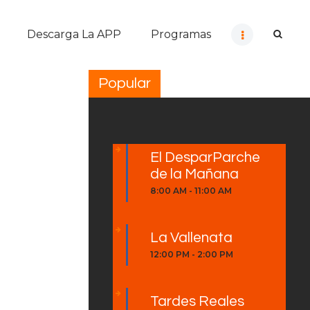
Descarga La APP
Programas
Popular
El DesparParche
de la Mañana
8:00 AM
-
11:00 AM
La Vallenata
12:00 PM
-
2:00 PM
Tardes Reales