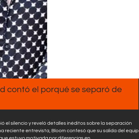
Contactos
 contó el porqué se separó de
 el silencio y reveló detalles inéditos sobre la separación
na reciente entrevista, Bloom confesó que su salida del equi
que estuvo motivada por diferencias en…