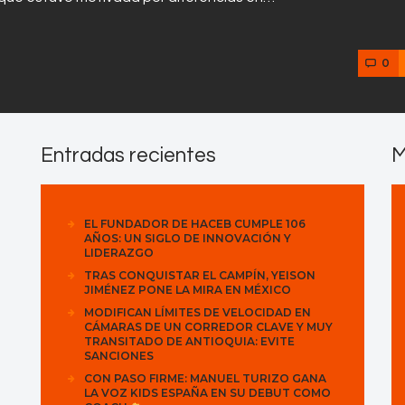
0
Entradas recientes
M
EL FUNDADOR DE HACEB CUMPLE 106
AÑOS: UN SIGLO DE INNOVACIÓN Y
LIDERAZGO
TRAS CONQUISTAR EL CAMPÍN, YEISON
JIMÉNEZ PONE LA MIRA EN MÉXICO
MODIFICAN LÍMITES DE VELOCIDAD EN
CÁMARAS DE UN CORREDOR CLAVE Y MUY
TRANSITADO DE ANTIOQUIA: EVITE
SANCIONES
CON PASO FIRME: MANUEL TURIZO GANA
LA VOZ KIDS ESPAÑA EN SU DEBUT COMO