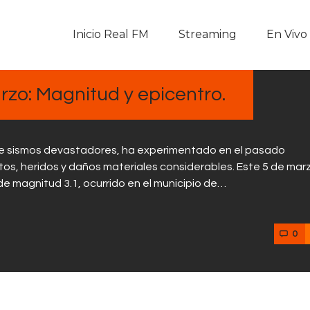
Inicio Real FM
Inicio Real FM
Streaming
En Vivo
Streaming
En Vivo
zo: Magnitud y epicentro.
Descarga La APP
 de sismos devastadores, ha experimentado en el pasado
Programas
s, heridos y daños materiales considerables. Este 5 de marz
e magnitud 3.1, ocurrido en el municipio de…
Noticias
0
Equipo
Sobre Nosotros