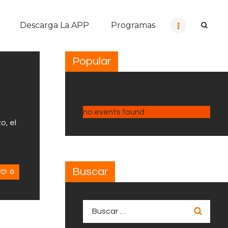
Descarga La APP
Programas
Popular
no events found
o, el
Buscar
0
Buscar: