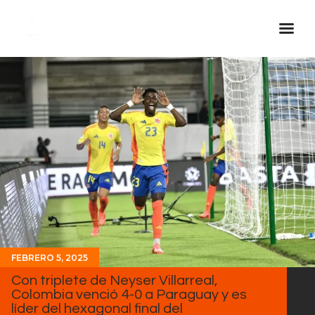
Inicio Real FM
Streaming
En Vivo
Descarga La APP
Programas
Noticias
Equipo
Sobre Nosotros
FEBRERO 5, 2025
Contactos
Con triplete de Neyser Villarreal,
Colombia venció 4-0 a Paraguay y es
líder del hexagonal final del