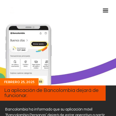
Inicio Real FM
Streaming
En Vivo
Descarga La APP
Programas
Noticias
FEBRERO 25, 2025
Equipo
La aplicación de Bancolombia dejará de
Sobre Nosotros
funcionar.
Contactos
Bancolombia ha informado que su aplicación móvil
‘Bancolombia Personas’ dejará de estar operativa a partir