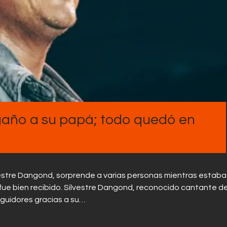
Contactos
egaño a su papá; todo quedó en
estre Dangond, sorprende a varias personas mientras estaba
fue bien recibido. Silvestre Dangond, reconocido cantante de
eguidores gracias a su…