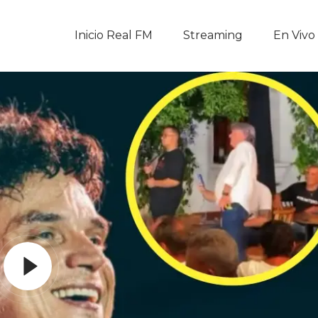
Inicio Real FM
Inicio Real FM
Streaming
En Vivo
Streaming
En Vivo
Descarga La APP
Programas
Noticias
Equipo
Sobre Nosotros