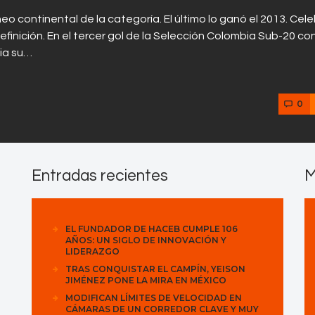
eo continental de la categoría. El último lo ganó el 2013. Cel
efinición. En el tercer gol de la Selección Colombia Sub-20 co
cia su…
0
Entradas recientes
M
EL FUNDADOR DE HACEB CUMPLE 106
AÑOS: UN SIGLO DE INNOVACIÓN Y
LIDERAZGO
TRAS CONQUISTAR EL CAMPÍN, YEISON
JIMÉNEZ PONE LA MIRA EN MÉXICO
MODIFICAN LÍMITES DE VELOCIDAD EN
CÁMARAS DE UN CORREDOR CLAVE Y MUY