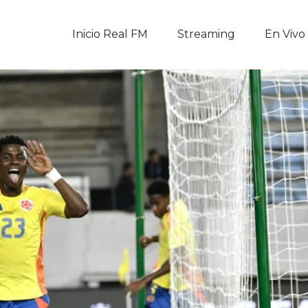
Inicio Real FM
Inicio Real FM
Streaming
En Vivo
Streaming
En Vivo
Descarga La APP
Programas
Noticias
Equipo
Sobre Nosotros