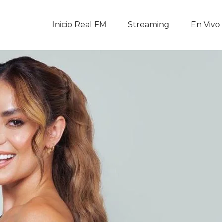
Inicio Real FM
Inicio Real FM
Streaming
En Vivo
Streaming
En Vivo
Descarga La APP
Programas
Noticias
Equipo
Sobre Nosotros