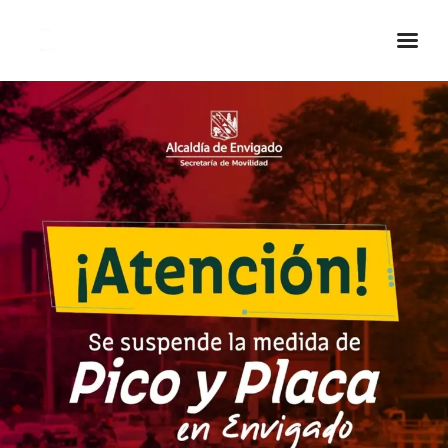
Inicio Real FM
Streaming
En Vivo
Descarga La APP
Programas
Noticias
Equipo
Sobre Nosotros
Contactos