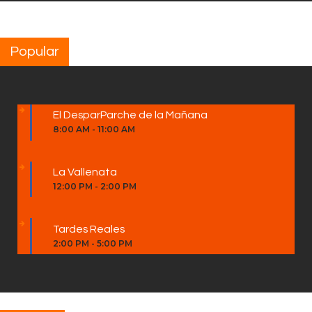
Popular
El DesparParche de la Mañana
8:00 AM
-
11:00 AM
La Vallenata
12:00 PM
-
2:00 PM
Tardes Reales
2:00 PM
-
5:00 PM