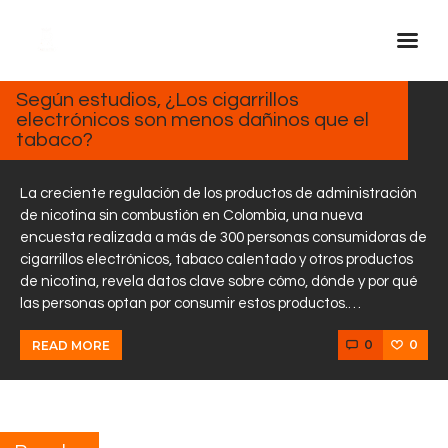
MARZO
7, 2025
Según estudios, ¿Los cigarrillos
electrónicos son menos dañinos que el
Inicio Real FM
tabaco?
Streaming
En Vivo
La creciente regulación de los productos de administración
de nicotina sin combustión en Colombia, una nueva
Descarga La APP
encuesta realizada a más de 300 personas consumidoras de
Programas
cigarrillos electrónicos, tabaco calentado y otros productos
de nicotina, revela datos clave sobre cómo, dónde y por qué
Noticias
las personas optan por consumir estos productos.…
Equipo
0
0
READ MORE
Sobre Nosotros
Contactos