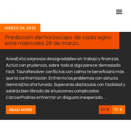
MARZO 26, 2025
Inicio Real FM
Predicción del horóscopo de cada signo
este miércoles 26 de marzo.
Streaming
En Vivo
AriesEvita sorpresas desagradables en trabajo y finanzas.
Descarga La APP
Actúa con prudencia, sobre todo si algo parece demasiado
fácil. TauroResolver conflictos con calma te beneficiará más
Programas
que la confrontación. Enfrenta los problemas con astucia.
Noticias
GéminisDía afortunado. Superarás obstáculos con facilidad y
saldrás bien librado de situaciones complicadas.
Equipo
CáncerPodrías enfrentar un disgusto inesperado…
Sobre Nosotros
0
0
READ MORE
Contactos