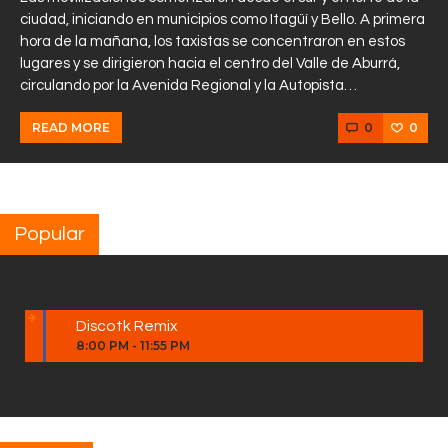
ciudad, iniciando en municipios como Itagüí y Bello. A primera
hora de la mañana, los taxistas se concentraron en estos
lugares y se dirigieron hacia el centro del Valle de Aburrá,
circulando por la Avenida Regional y la Autopista…
0
0
READ MORE
Popular
Discotk Remix
8:00 PM
-
11:55 PM