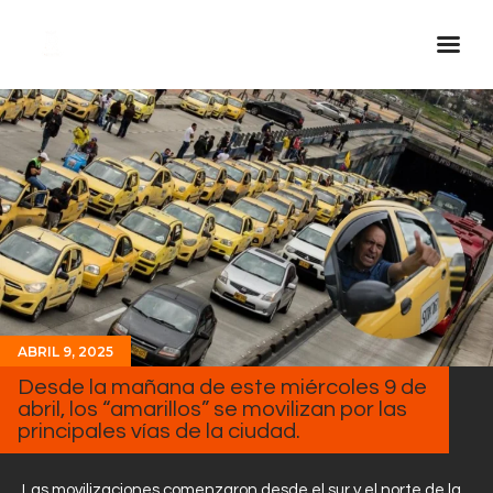
Inicio Real FM
Streaming
En Vivo
Descarga La APP
Programas
Noticias
ABRIL 9, 2025
Equipo
Desde la mañana de este miércoles 9 de
Sobre Nosotros
abril, los “amarillos” se movilizan por las
principales vías de la ciudad.
Contactos
Las movilizaciones comenzaron desde el sur y el norte de la