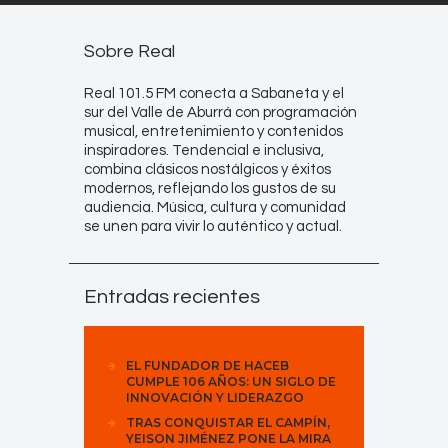
Sobre Real
Real 101.5 FM conecta a Sabaneta y el
sur del Valle de Aburrá con programación
musical, entretenimiento y contenidos
inspiradores. Tendencial e inclusiva,
combina clásicos nostálgicos y éxitos
modernos, reflejando los gustos de su
audiencia. Música, cultura y comunidad
se unen para vivir lo auténtico y actual.
Entradas recientes
EL FUNDADOR DE HACEB
CUMPLE 106 AÑOS: UN SIGLO DE
INNOVACIÓN Y LIDERAZGO
TRAS CONQUISTAR EL CAMPÍN,
YEISON JIMÉNEZ PONE LA MIRA