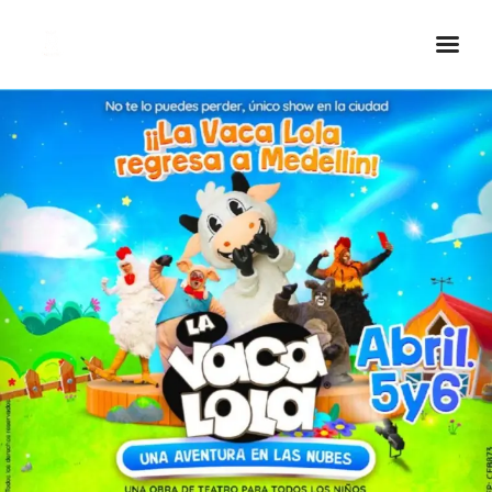
Inicio Real FM
Streaming
En Vivo
Descarga La APP
Programas
Noticias
Equipo
Sobre Nosotros
Contactos