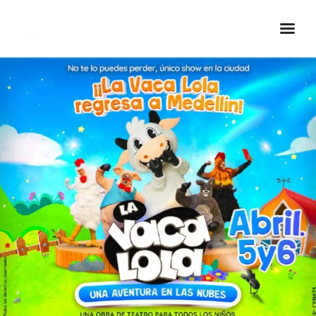
Inicio Real FM
Streaming
En Vivo
Descarga La APP
Programas
Noticias
Equipo
Sobre Nosotros
Contactos