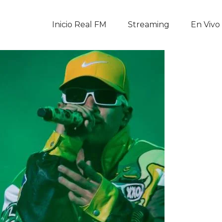
Inicio Real FM
Inicio Real FM
Streaming
En Vivo
Streaming
En Vivo
Descarga La APP
Programas
Noticias
Equipo
Sobre Nosotros