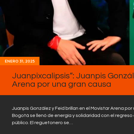
ENERO 31, 2025
Juanpixcalipsis”: Juanpis Gonzál
Arena por una gran causa
Juanpis González y Feid brillan en el Movistar Arena po
Bogotá se llenó de energía y solidaridad con el regreso 
público. El reguetonero se…