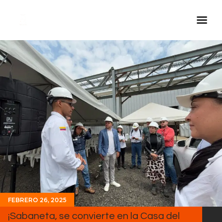
Inicio Real FM
Streaming
En Vivo
Descarga La APP
Programas
Noticias
Equipo
Sobre Nosotros
Contactos
FEBRERO 26, 2025
¡Sabaneta, se convierte en la Casa del